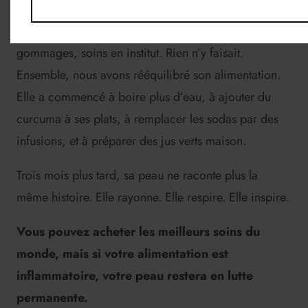
Khady, 35 ans, est venue me voir il y a trois mois,
désespérée. Elle avait tout essayé : nettoyants,
gommages, soins en institut. Rien n’y faisait.
Ensemble, nous avons rééquilibré son alimentation.
Elle a commencé à boire plus d’eau, à ajouter du
curcuma à ses plats, à remplacer les sodas par des
infusions, et à préparer des jus verts maison.
Trois mois plus tard, sa peau ne raconte plus la
même histoire. Elle rayonne. Elle respire. Elle inspire.
Vous pouvez acheter les meilleurs soins du
monde, mais si votre alimentation est
inflammatoire, votre peau restera en lutte
permanente.