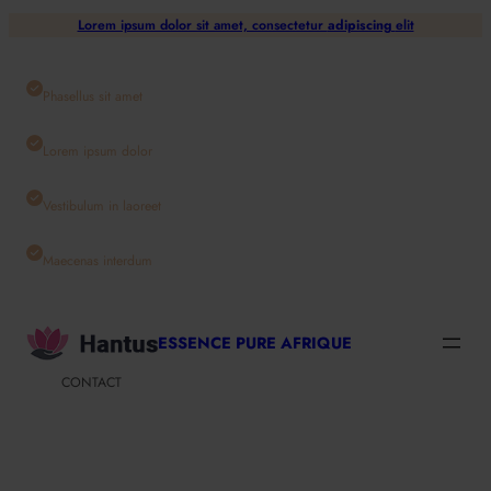
Aller
Lorem ipsum dolor sit amet, consectetur
adipiscing
elit
au
contenu
Phasellus sit amet
Lorem ipsum dolor
Vestibulum in laoreet
Maecenas interdum
ESSENCE PURE AFRIQUE
CONTACT