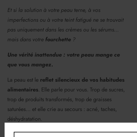
Et si la solution à votre peau terne, à vos
imperfections ou à votre teint fatigué ne se trouvait
pas uniquement dans les crèmes ou les sérums…
mais dans votre
fourchette
?
Une vérité inattendue : votre peau mange ce
que vous mangez.
La peau est le
reflet silencieux de vos habitudes
alimentaires
. Elle parle pour vous. Trop de sucres,
trop de produits transformés, trop de graisses
saturées… et elle crie au secours : acné, taches,
déshydratation.
À l’inverse, une alimentation
riche en fruits,