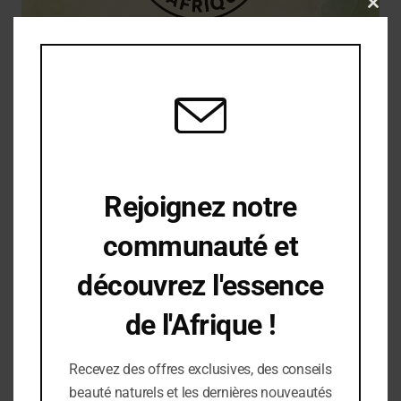
Clos
this
modu
juin 11, 2025
PLUIE & PEAU : LES
REFLEXES A ADOPTER
Rejoignez notre
POUR UNE BELLE
communauté et
PEAU MEME EN
découvrez l'essence
SAISON HUMIDE
de l'Afrique !
️La pluie, amie ou ennemie de notre peau ? Quand la
Recevez des offres exclusives, des conseils
pluie s’invite dans nos journées, elle rafraîchit l’air,
beauté naturels et les dernières nouveautés