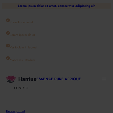
Aller
Lorem ipsum dolor sit amet, consectetur
adipiscing
elit
au
contenu
Phasellus sit amet
Lorem ipsum dolor
Vestibulum in laoreet
Maecenas interdum
ESSENCE PURE AFRIQUE
CONTACT
Uncategorized