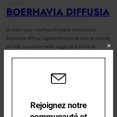
août 2, 2024
BOERHAVIA DIFFUSIA
Un Élixir pour une Peau Éclatante Introduction
Boerhavia diffusa, également connue sous le nom de
en Inde ou encore herbe rouge de la fièvre en
Clos
this
Afrique, est une plante vivace de la famille des
modu
Nyctaginaceae. Utilisée depuis des siècles dans la
médecine ayurvédique et africaine, Boerhavia
diffusa est reconnue pour ses propriétés médicinales
et cosmétiques…
Read more
Rejoignez notre
Plantes et bienfaits
communauté et