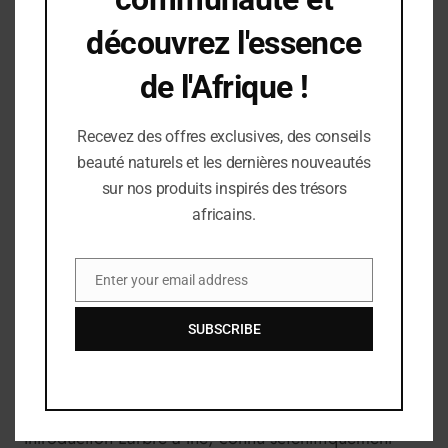
découvrez l'essence
de l'Afrique !
Recevez des offres exclusives, des conseils
beauté naturels et les dernières nouveautés
sur nos produits inspirés des trésors
africains.
août 2, 2024
ARBRE A THE
Enter your email address
Email
(Melaleuca alternifolia)
SUBSCRIBE
Un Élixir Naturel pour une Peau Saine et Éclatante
Introduction L’arbre à thé, connu scientifiquement