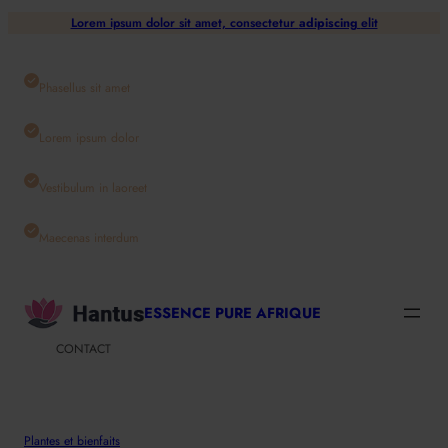
Aller
Lorem ipsum dolor sit amet, consectetur
adipiscing
elit
au
contenu
Phasellus sit amet
Lorem ipsum dolor
Vestibulum in laoreet
Maecenas interdum
ESSENCE PURE AFRIQUE
CONTACT
Plantes et bienfaits