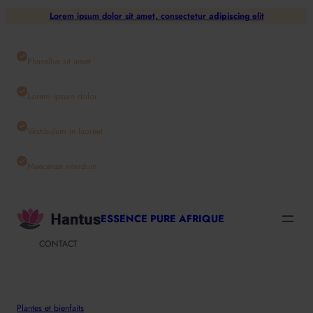
Aller
Lorem ipsum dolor sit amet, consectetur
adipiscing
elit
au
contenu
Phasellus sit amet
Lorem ipsum dolor
Vestibulum in laoreet
Maecenas interdum
ESSENCE PURE AFRIQUE
CONTACT
Plantes et bienfaits