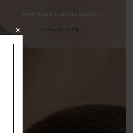
Integer feugiat in sem sed bibendum.
PHASELLUS SIT AMET
Close
this
module