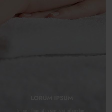
LORUM IPSUM
Integer feugiat in sem sed bibendum.