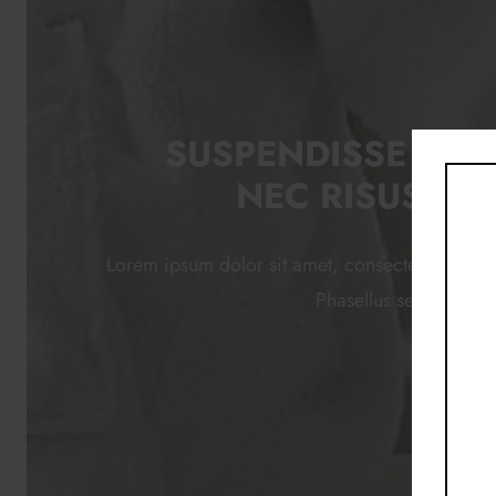
SUSPENDISSE POT
NEC RISUS LO
Lorem ipsum dolor sit amet, consectetur adipis
Phasellus sed luctus m
PHASELL