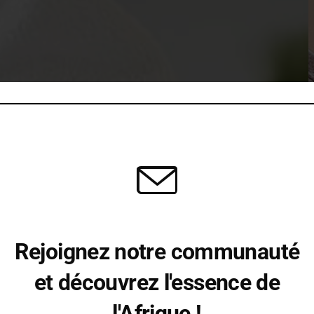
ENTI. NAM UT URNA
BORTIS SEMPER.
cing elit. Cras tempus nibh vitae congue pretium.
etus, id imperdiet nulla.
US SIT AMET
Rejoignez notre communauté
et découvrez l'essence de
l'Afrique !