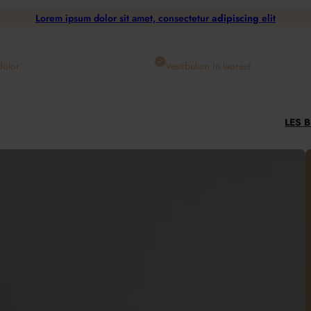
Lorem ipsum dolor sit amet, consectetur
adipiscing
elit
dolor
Vestibulum in laoreet
LES 