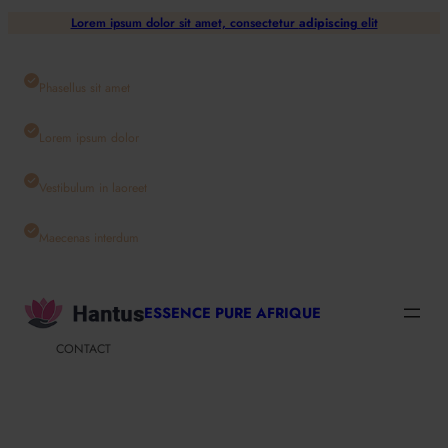
Aller
Lorem ipsum dolor sit amet, consectetur
adipiscing
elit
au
contenu
Phasellus sit amet
Lorem ipsum dolor
Vestibulum in laoreet
Maecenas interdum
ESSENCE PURE AFRIQUE
CONTACT