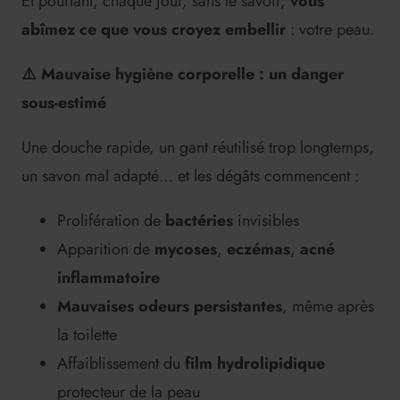
Et pourtant, chaque jour, sans le savoir,
vous
abîmez ce que vous croyez embellir
: votre peau.
⚠
️ Mauvaise hygiène corporelle : un danger
sous-estimé
Une douche rapide, un gant réutilisé trop longtemps,
un savon mal adapté… et les dégâts commencent :
Prolifération de
bactéries
invisibles
Apparition de
mycoses
,
eczémas
,
acné
inflammatoire
Mauvaises odeurs persistantes
, même après
la toilette
Affaiblissement du
film hydrolipidique
protecteur de la peau