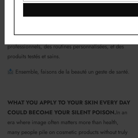
Protégez-la. Comprenez-la. Offrez-lui le respect
qu’elle mérite.
Abonnez-vous à notre blog « Secrets de
Femme Naturelle »
pour découvrir des conseils de
professionnels, des routines personnalisées, et des
produits testés et sains.
Ensemble, faisons de la beauté un geste de santé.
WHAT YOU APPLY TO YOUR SKIN EVERY DAY
COULD BECOME YOUR SILENT POISON.
In an
era where image often matters more than health,
many people pile on cosmetic products without truly